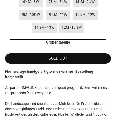
6½M - 8W
7½M - 8½W
8½M - 9½W
9M - 10½W
9½M - 11W
10½M - 12W
11½M - 13W
12M - 13½W
Größentabelle
SOLD OUT
Hochwertige handgefertigte sneakers, auf Bestellung
hergestellt.
As part of IMAGINE (our social impact program), Dinis will receive
the proceeds from every sale.
Die Landscape sind sneakers aus Multileder für Frauen, die aus
einem sorgfältigen Farbblock-Leder-Patchwork gefertigt sind -
hochwertiges glattes Kalbsleder, Floater, Wildleder und Nubuk -,