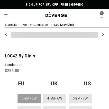
SIGN UP FOR 15% OFF | FREE SHIPPING
0
DiVERGE
Startseite
|
Women Landscape
|
L0042 by Dinis
Sneakers
L0042 By Dinis
Landscape
Regular
$285.00
price
EU
UK
US
3½M - 5W
4½M - 6W
5½M - 7W