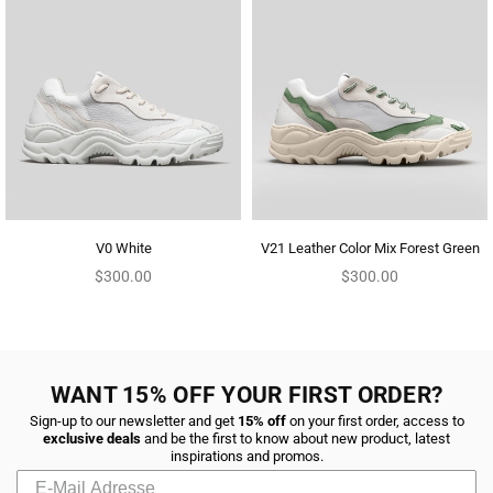
V0 White
V21 Leather Color Mix Forest Green
Regular
Regular
$300.00
$300.00
price
price
WANT 15% OFF YOUR FIRST ORDER?
Sign-up to our newsletter and get
15% off
on your first order, access to
exclusive deals
and be the first to know about new product, latest
inspirations and promos.